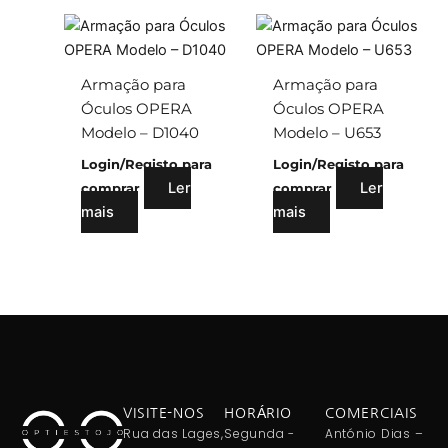
Armação para
Armação para
Óculos OPERA
Óculos OPERA
Modelo – D1040
Modelo – U653
Login/Registo para
Login/Registo para
Ler
Ler
comprar
comprar
mais
mais
VISITE-NOS
HORÁRIO
COMERCIAIS
Rua das Lages,
Segunda -
António Dias –