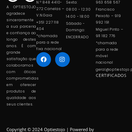
N.º 848 4410-
Sexta:
963 658 567
A OPTIESTOJO
272 Canelas –
08:00 - 12:30
Francisco
agradece
V.N.Gaia
Peixoto – 919
14:00 - 18:00
sinceramente
+351 227 118
992 191
Sábado -
a sua parceria
404
Miguel Pinto –
Domingo:
e confiança ao
*chamada
911 182 776
ENCERRADO
longo destes
para a rede
*chamada
anos. É com
fixa nacional
para a rede
grande
móvel
satisfação que
nacional
colaboramos
geral@optiestojo.
com óticas
CERTIFICADOS
comprometidas
em oferecer
produtos de
qualidade aos
seus clientes.
Copyright © 2024 Optiestojo | Powered by