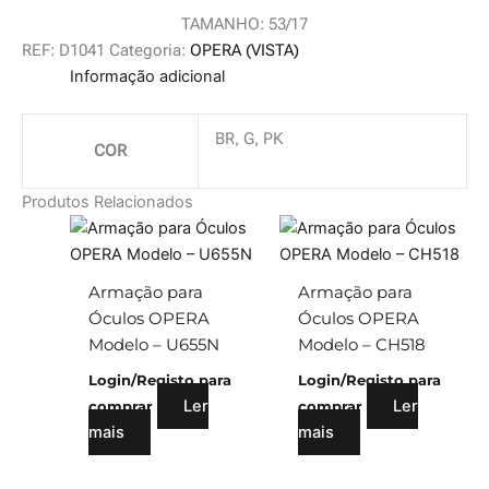
TAMANHO: 53/17
REF:
D1041
Categoria:
OPERA (VISTA)
Informação adicional
BR, G, PK
COR
Produtos Relacionados
Armação para
Armação para
Óculos OPERA
Óculos OPERA
Modelo – U655N
Modelo – CH518
Login/Registo para
Login/Registo para
Ler
Ler
comprar
comprar
mais
mais