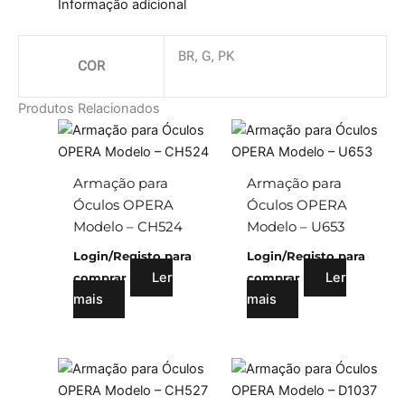
Informação adicional
BR, G, PK
COR
Produtos Relacionados
Armação para
Armação para
Óculos OPERA
Óculos OPERA
Modelo – CH524
Modelo – U653
Login/Registo para
Login/Registo para
Ler
Ler
comprar
comprar
mais
mais