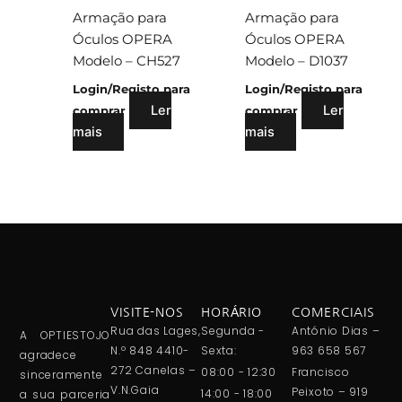
Armação para
Armação para
Óculos OPERA
Óculos OPERA
Modelo – CH527
Modelo – D1037
Login/Registo para
Login/Registo para
Ler
Ler
comprar
comprar
mais
mais
VISITE-NOS
HORÁRIO
COMERCIAIS
Rua das Lages,
Segunda -
António Dias –
A OPTIESTOJO
N.º 848 4410-
Sexta:
963 658 567
agradece
272 Canelas –
08:00 - 12:30
Francisco
sinceramente
V.N.Gaia
Peixoto – 919
14:00 - 18:00
a sua parceria