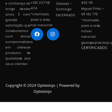
+351 227 118
992 191
e confiança ao
Sábado -
404
Miguel Pinto –
longo destes
Domingo:
*chamada
911 182 776
anos. É com
ENCERRADO
para a rede
grande
*chamada
fixa nacional
satisfação que
para a rede
colaboramos
móvel
com óticas
nacional
comprometidas
geral@optiestojo.
em oferecer
CERTIFICADOS
produtos de
qualidade aos
seus clientes.
Copyright © 2024 Optiestojo | Powered by
Optiestojo