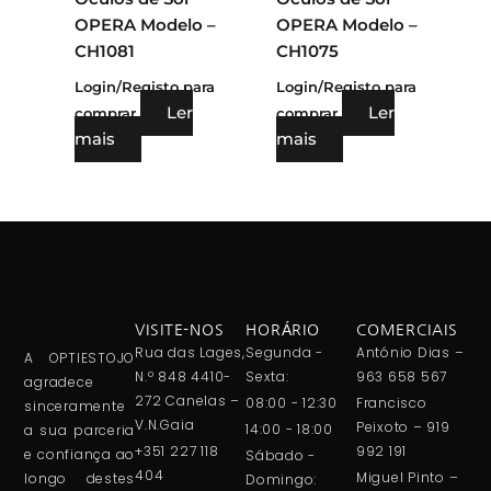
OPERA Modelo –
OPERA Modelo –
CH1081
CH1075
Login/Registo para
Login/Registo para
Ler
Ler
comprar
comprar
mais
mais
VISITE-NOS
HORÁRIO
COMERCIAIS
Rua das Lages,
Segunda -
António Dias –
A OPTIESTOJO
N.º 848 4410-
Sexta:
963 658 567
agradece
272 Canelas –
08:00 - 12:30
Francisco
sinceramente
V.N.Gaia
Peixoto – 919
14:00 - 18:00
a sua parceria
+351 227 118
992 191
e confiança ao
Sábado -
404
Miguel Pinto –
longo destes
Domingo: