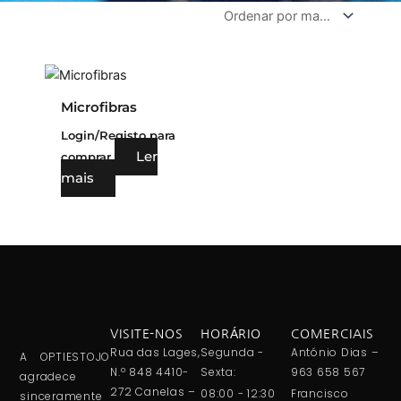
Microfibras
Login/Registo para
Ler
comprar
mais
VISITE-NOS
HORÁRIO
COMERCIAIS
Rua das Lages,
Segunda -
António Dias –
A OPTIESTOJO
N.º 848 4410-
Sexta:
963 658 567
agradece
272 Canelas –
08:00 - 12:30
Francisco
sinceramente