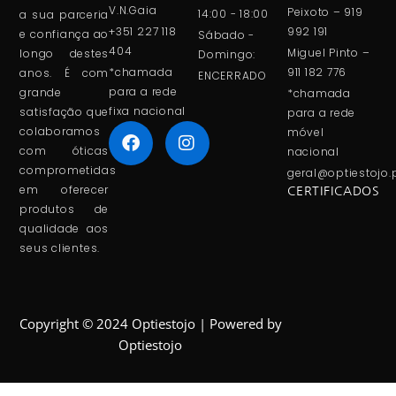
V.N.Gaia
Peixoto – 919
14:00 - 18:00
a sua parceria
+351 227 118
992 191
e confiança ao
Sábado -
404
Miguel Pinto –
longo destes
Domingo:
*chamada
911 182 776
anos. É com
ENCERRADO
para a rede
grande
*chamada
fixa nacional
satisfação que
para a rede
colaboramos
móvel
com óticas
nacional
comprometidas
geral@optiestojo.
em oferecer
CERTIFICADOS
produtos de
qualidade aos
seus clientes.
Copyright © 2024 Optiestojo | Powered by
Optiestojo