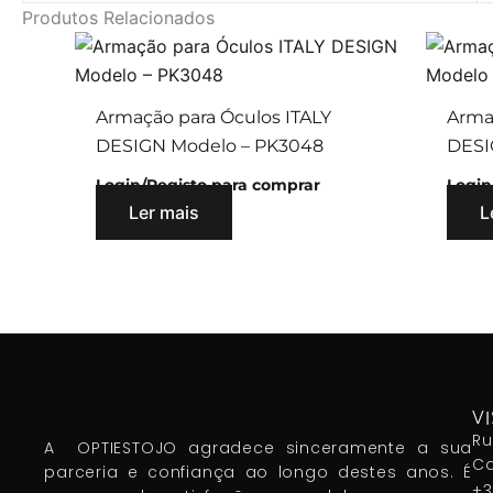
Produtos Relacionados
Armação para Óculos ITALY
Arma
DESIGN Modelo – PK3048
DESI
Login/Registo para comprar
Login
Ler mais
L
VI
Ru
A OPTIESTOJO agradece sinceramente a sua
Ca
parceria e confiança ao longo destes anos. É
+3