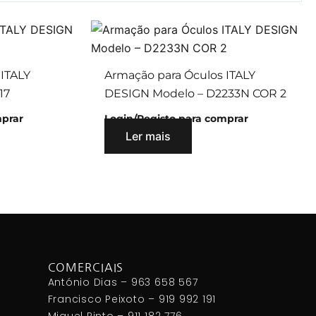
 ITALY
Armação para Óculos ITALY
17
DESIGN Modelo – D2233N COR 2
mprar
Login/Registo para comprar
Ler mais
COMERCIAIS
António Dias – 963 658 567
Francisco Peixoto – 919 992 191