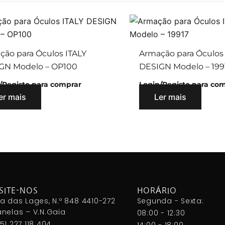
ção para Óculos ITALY
Armação para Óculos
GN Modelo – OP100
DESIGN Modelo – 199
/Registo para comprar
Login/Registo para co
er mais
Ler mais
SITE-NOS
HORÁRIO
a das Lages, N.º 848 4410-272
Segunda - Sexta:
nelas – V.N.Gaia
08:00 - 12:30
51 227 118 404