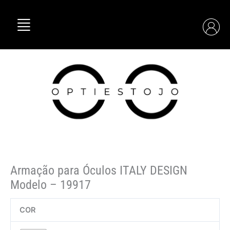
Skip
Quantidade
to
de
content
Armação
para
Óculos
ITALY
DESIGN
Modelo
–
19917
Armação para Óculos ITALY DESIGN
Modelo – 19917
COR