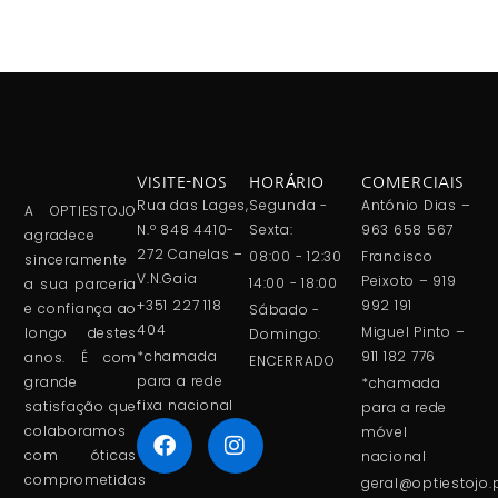
VISITE-NOS
HORÁRIO
COMERCIAIS
Rua das Lages,
Segunda -
António Dias –
A OPTIESTOJO
N.º 848 4410-
Sexta:
963 658 567
agradece
272 Canelas –
08:00 - 12:30
Francisco
sinceramente
V.N.Gaia
Peixoto – 919
14:00 - 18:00
a sua parceria
+351 227 118
992 191
e confiança ao
Sábado -
404
Miguel Pinto –
longo destes
Domingo:
*chamada
911 182 776
anos. É com
ENCERRADO
para a rede
grande
*chamada
fixa nacional
satisfação que
para a rede
colaboramos
móvel
com óticas
nacional
comprometidas
geral@optiestojo.