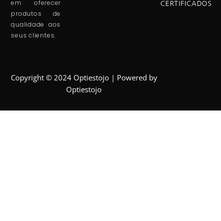
em oferecer
CERTIFICADOS
produtos de
qualidade aos
seus clientes.
Copyright © 2024 Optiestojo | Powered by
Optiestojo