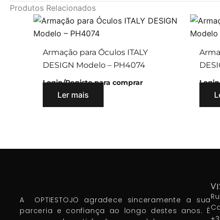
Produtos Relacionados
Armação para Óculos ITALY
Arma
DESIGN Modelo – PH4074
DESI
Login/Registo para comprar
Login
Ler mais
L
VI
Ru
A OPTIESTOJO agradece sinceramente a sua
Ca
parceria e confiança ao longo destes anos. É
+3