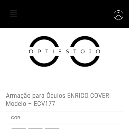
Skip
Quantidade
to
de
content
Armação
para
Óculos
ENRICO
COVERI
Modelo
–
ECV177
Armação para Óculos ENRICO COVERI
Modelo – ECV177
COR