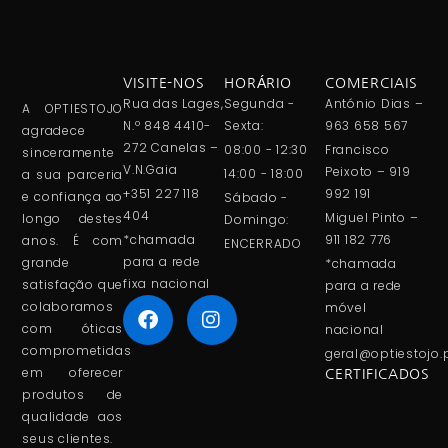
VISITE-NOS
HORÁRIO
COMERCIAIS
Rua das Lages,
Segunda -
António Dias –
A OPTIESTOJO
N.º 848 4410-
Sexta:
963 658 567
agradece
272 Canelas –
08:00 - 12:30
Francisco
sinceramente
V.N.Gaia
Peixoto – 919
14:00 - 18:00
a sua parceria
+351 227 118
992 191
e confiança ao
Sábado -
404
Miguel Pinto –
longo destes
Domingo:
*chamada
911 182 776
anos. É com
ENCERRADO
para a rede
grande
*chamada
fixa nacional
satisfação que
para a rede
colaboramos
móvel
com óticas
nacional
comprometidas
geral@optiestojo.
em oferecer
CERTIFICADOS
produtos de
qualidade aos
seus clientes.