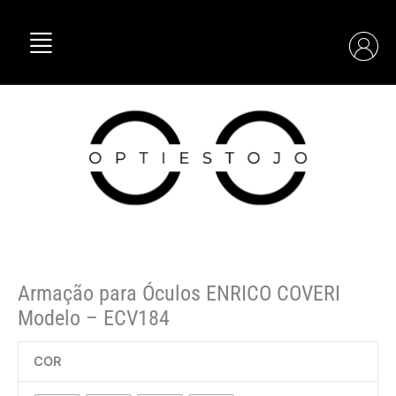
Skip
Quantidade
to
de
content
Armação
para
Óculos
ENRICO
COVERI
Modelo
–
ECV184
Armação para Óculos ENRICO COVERI
Modelo – ECV184
COR