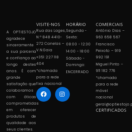
VISITE-NOS
HORÁRIO
COMERCIAIS
Rua das Lages,
Segunda -
António Dias –
A OPTIESTOJO
N.º 848 4410-
Sexta:
963 658 567
agradece
272 Canelas –
08:00 - 12:30
Francisco
sinceramente
V.N.Gaia
Peixoto – 919
14:00 - 18:00
a sua parceria
+351 227 118
992 191
e confiança ao
Sábado -
404
Miguel Pinto –
longo destes
Domingo:
*chamada
911 182 776
anos. É com
ENCERRADO
para a rede
grande
*chamada
fixa nacional
satisfação que
para a rede
colaboramos
móvel
com óticas
nacional
comprometidas
geral@optiestojo.
em oferecer
CERTIFICADOS
produtos de
qualidade aos
seus clientes.