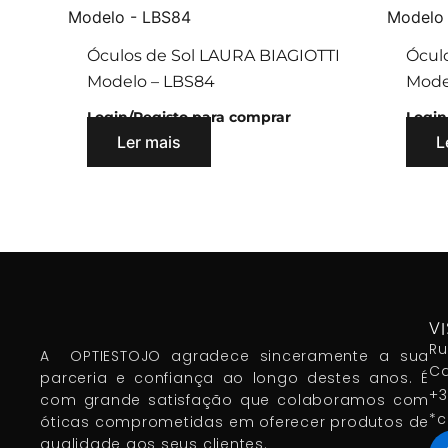
Óculos de Sol LAURA BIAGIOTTI
Ócul
Modelo – LBS84
Mode
Login/Registo para comprar
Login
Ler mais
L
VI
Ru
A OPTIESTOJO agradece sinceramente a sua
Ca
parceria e confiança ao longo destes anos. É
+3
com grande satisfação que colaboramos com
*c
óticas comprometidas em oferecer produtos de
qualidade aos seus clientes.