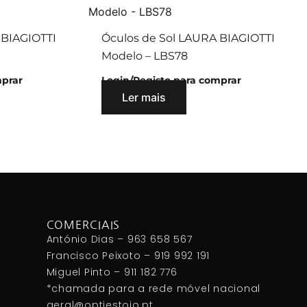
 BIAGIOTTI
Óculos de Sol LAURA BIAGIOTTI
Modelo – LBS78
mprar
Login/Registo para comprar
Ler mais
COMERCIAIS
António Dias – 963 658 567
Francisco Peixoto – 919 992 191
Miguel Pinto – 911 182 776
*chamada para a rede móvel nacional
geral@optiestojo.pt