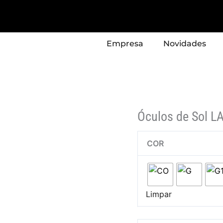
Quantidade
de
Óculos
Empresa
Novidades
de
Sol
LAURA
BIAGIOTTI
Modelo
-
Óculos de Sol 
LBS83
COR
Limpar