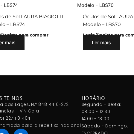
os de Sol LAURA BIAGIOTTI
Óculos de Sol LAURA
lo – LBS74
Modelo – LBS70
/Registo para comprar
Login/Registo para co
er mais
Ler mais
SITE-NOS
HORÁRIO
a das Lages, N.º 848 4410-272
Segunda - Sexta:
nelas – V.N.Gaia
08:00 - 12:30
51 227 118 404
14:00 - 18:00
hamada para a rede fixa nacional
Sábado - Domingo:
ENCERRADO