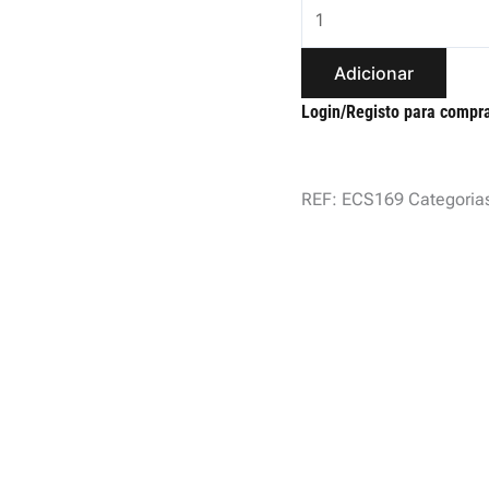
Adicionar
Login/Registo para compr
REF:
ECS169
Categoria