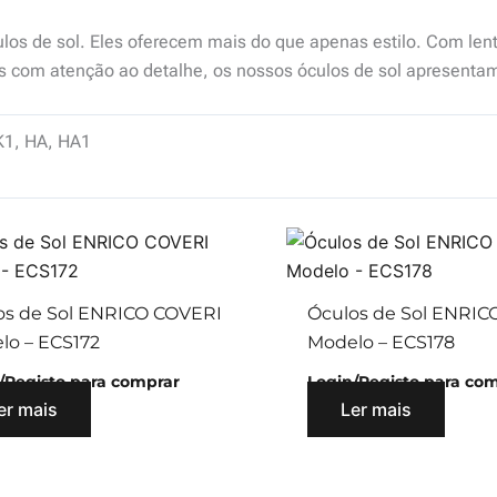
os de sol. Eles oferecem mais do que apenas estilo. Com lente
 com atenção ao detalhe, os nossos óculos de sol apresentam 
K1, HA, HA1
os de Sol ENRICO COVERI
Óculos de Sol ENRIC
lo – ECS172
Modelo – ECS178
/Registo para comprar
Login/Registo para co
er mais
Ler mais