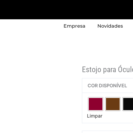
Quantidade
de
Estojo
Empresa
Novidades
para
Óculos
Pele
Sintética
Modelo
-
Estojo para Ócu
H170/1
COR DISPONÍVEL
Limpar