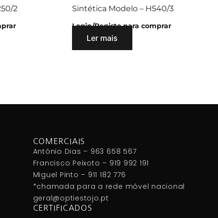
250/2
Sintética Modelo – H540/3
mprar
Login/Registo para comprar
Ler mais
COMERCIAIS
António Dias – 963 658 567
Francisco Peixoto – 919 992 191
Miguel Pinto – 911 182 776
*chamada para a rede móvel nacional
geral@optiestojo.pt
CERTIFICADOS