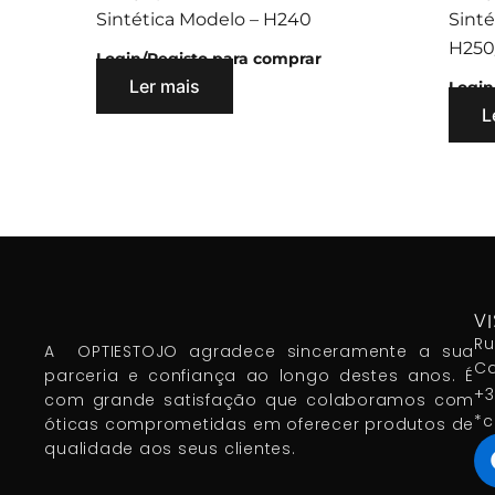
Sintética Modelo – H240
Sinté
H250
Login/Registo para comprar
Ler mais
Login
L
VI
Ru
A OPTIESTOJO agradece sinceramente a sua
Ca
parceria e confiança ao longo destes anos. É
+3
com grande satisfação que colaboramos com
*c
óticas comprometidas em oferecer produtos de
qualidade aos seus clientes.