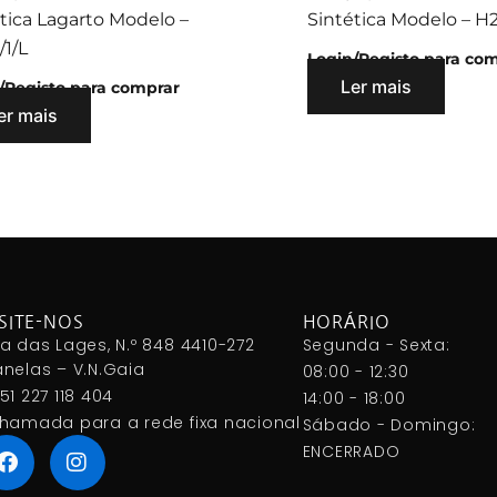
tica Lagarto Modelo –
Sintética Modelo – H
/1/L
Login/Registo para co
Ler mais
/Registo para comprar
er mais
SITE-NOS
HORÁRIO
a das Lages, N.º 848 4410-272
Segunda - Sexta:
nelas – V.N.Gaia
08:00 - 12:30
51 227 118 404
14:00 - 18:00
hamada para a rede fixa nacional
Sábado - Domingo:
ENCERRADO