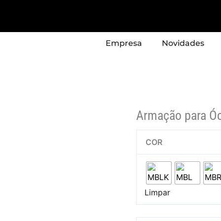
Quantidade
de
Armação
Empresa
Novidades
para
Óculos
SBK
Modelo
–
SB535
Armação para Ó
COR
Limpar