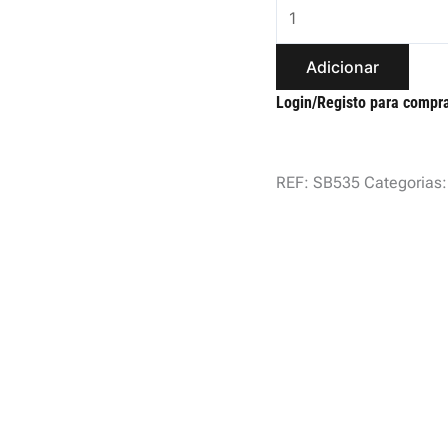
Adicionar
Login/Registo para compr
REF:
SB535
Categorias