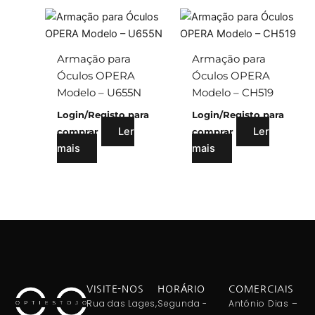
Armação para
Armação para
Óculos OPERA
Óculos OPERA
Modelo – U655N
Modelo – CH519
Login/Registo para
Login/Registo para
Ler
Ler
comprar
comprar
mais
mais
VISITE-NOS
HORÁRIO
COMERCIAIS
Rua das Lages,
Segunda -
António Dias –