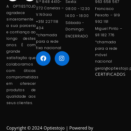
N.º 848 4410-
Sexta:
963 658 567
A OPTIESTOJO
272 Canelas –
08:00 - 12:30
Francisco
agradece
V.N.Gaia
Peixoto – 919
14:00 - 18:00
sinceramente
+351 227 118
992 191
Sábado -
a sua parceria
404
Miguel Pinto –
Domingo:
e confiança ao
*chamada
911 182 776
ENCERRADO
longo destes
para a rede
*chamada
anos. É com
fixa nacional
para a rede
grande
móvel
satisfação que
nacional
colaboramos
geral@optiestojo.
com óticas
CERTIFICADOS
comprometidas
em oferecer
produtos de
qualidade aos
seus clientes.
Copyright © 2024 Optiestojo | Powered by