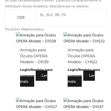
às suas necessidades e estilo. Estamos constantemente a
introduzir novos modelos, descubra por si mesmo.
BL, BLK, BR, PK
COR
Produtos Relacionados
Armação para
Armação para
Óculos OPERA
Óculos OPERA
Modelo – D1039
Modelo – CH522
Login/Registo para
Login/Registo para
Ler
Ler
comprar
comprar
mais
mais