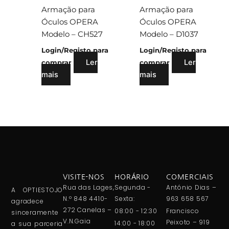
Armação para
Armação para
Óculos OPERA
Óculos OPERA
Modelo – CH527
Modelo – D1037
Login/Registo para
Login/Registo para
Ler
Ler
comprar
comprar
mais
mais
VISITE-NOS
HORÁRIO
COMERCIAIS
Rua das Lages,
Segunda -
António Dias –
A OPTIESTOJO
N.º 848 4410-
Sexta:
963 658 567
agradece
272 Canelas –
08:00 - 12:30
Francisco
sinceramente
V.N.Gaia
Peixoto – 919
14:00 - 18:00
a sua parceria