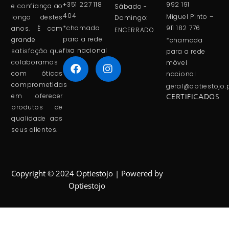
+351 227 118
992 191
e confiança ao
Sábado -
404
Miguel Pinto –
longo destes
Domingo:
*chamada
911 182 776
anos. É com
ENCERRADO
para a rede
grande
*chamada
fixa nacional
satisfação que
para a rede
colaboramos
móvel
com óticas
nacional
comprometidas
geral@optiestojo.
em oferecer
CERTIFICADOS
produtos de
qualidade aos
seus clientes.
Copyright © 2024 Optiestojo | Powered by
Optiestojo