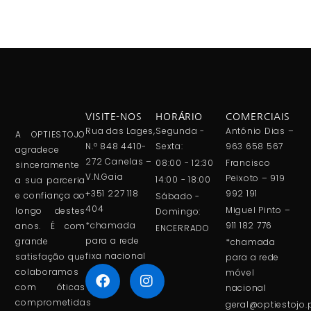
VISITE-NOS
HORÁRIO
COMERCIAIS
Rua das Lages,
Segunda -
António Dias –
A OPTIESTOJO
N.º 848 4410-
Sexta:
963 658 567
agradece
272 Canelas –
08:00 - 12:30
Francisco
sinceramente
V.N.Gaia
Peixoto – 919
14:00 - 18:00
a sua parceria
+351 227 118
992 191
e confiança ao
Sábado -
404
Miguel Pinto –
longo destes
Domingo:
*chamada
911 182 776
anos. É com
ENCERRADO
para a rede
grande
*chamada
fixa nacional
satisfação que
para a rede
colaboramos
móvel
com óticas
nacional
comprometidas
geral@optiestojo.