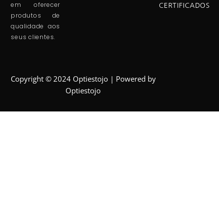
em oferecer
CERTIFICADOS
produtos de
qualidade aos
seus clientes.
Copyright © 2024 Optiestojo | Powered by
Optiestojo