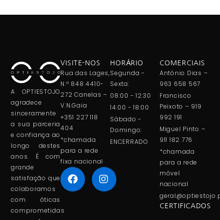
VISITE-NOS
HORÁRIO
COMERCIAIS
Rua das Lages,
Segunda -
António Dias –
N.º 848 4410-
Sexta:
963 658 567
A OPTIESTOJO
272 Canelas –
08:00 - 12:30
Francisco
agradece
V.N.Gaia
Peixoto – 919
14:00 - 18:00
sinceramente
+351 227 118
992 191
Sábado -
a sua parceria
404
Miguel Pinto –
Domingo:
e confiança ao
*chamada
911 182 776
ENCERRADO
longo destes
para a rede
*chamada
anos. É com
fixa nacional
para a rede
grande
móvel
satisfação que
nacional
colaboramos
geral@optiestojo.
com óticas
CERTIFICADOS
comprometidas