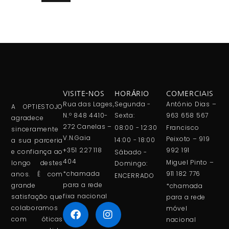
VISITE-NOS
HORÁRIO
COMERCIAIS
Rua das Lages,
Segunda -
António Dias –
A OPTIESTOJO
N.º 848 4410-
Sexta:
963 658 567
agradece
272 Canelas –
08:00 - 12:30
Francisco
sinceramente
V.N.Gaia
Peixoto – 919
14:00 - 18:00
a sua parceria
+351 227 118
992 191
e confiança ao
Sábado -
404
Miguel Pinto –
longo destes
Domingo:
*chamada
911 182 776
anos. É com
ENCERRADO
para a rede
grande
*chamada
fixa nacional
satisfação que
para a rede
colaboramos
móvel
com óticas
nacional