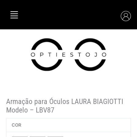
Skip
Quantidade
to
de
content
Armação
para
Óculos
LAURA
BIAGIOTTI
Modelo
–
LBV87
Armação para Óculos LAURA BIAGIOTTI
Modelo – LBV87
COR