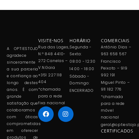
VISITE-NOS
HORÁRIO
COMERCIAIS
Rua das Lages,
Segunda -
António Dias –
A OPTIESTOJO
N.º 848 4410-
Sexta:
963 658 567
agradece
272 Canelas –
08:00 - 12:30
Francisco
sinceramente
V.N.Gaia
Peixoto – 919
14:00 - 18:00
a sua parceria
+351 227 118
992 191
e confiança ao
Sábado -
404
Miguel Pinto –
longo destes
Domingo:
*chamada
911 182 776
anos. É com
ENCERRADO
para a rede
grande
*chamada
fixa nacional
satisfação que
para a rede
colaboramos
móvel
com óticas
nacional
comprometidas
geral@optiestojo.
em oferecer
CERTIFICADOS
produtos de