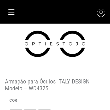
Skip
Quantidade
to
de
content
Armação
para
Óculos
ITALY
DESIGN
Modelo
–
WD4325
Armação para Óculos ITALY DESIGN
Modelo – WD4325
COR