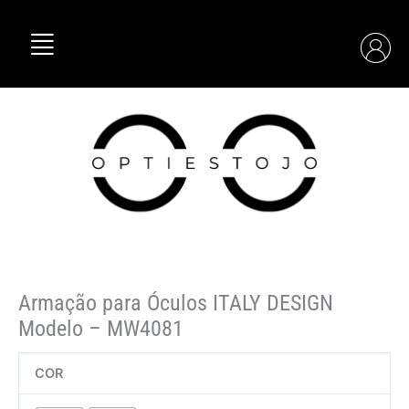
Skip
Quantidade
to
de
content
Armação
para
Óculos
ITALY
DESIGN
Modelo
–
MW4081
Armação para Óculos ITALY DESIGN
Modelo – MW4081
COR