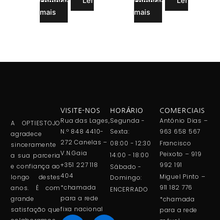
Ler
Ler
comprar
comprar
mais
mais
VISITE-NOS
HORÁRIO
COMERCIAIS
Rua das Lages,
Segunda -
António Dias –
A OPTIESTOJO
N.º 848 4410-
Sexta:
963 658 567
agradece
272 Canelas –
08:00 - 12:30
Francisco
sinceramente
V.N.Gaia
Peixoto – 919
14:00 - 18:00
a sua parceria
+351 227 118
992 191
e confiança ao
Sábado -
404
Miguel Pinto –
longo destes
Domingo:
*chamada
911 182 776
anos. É com
ENCERRADO
para a rede
grande
*chamada
fixa nacional
satisfação que
para a rede