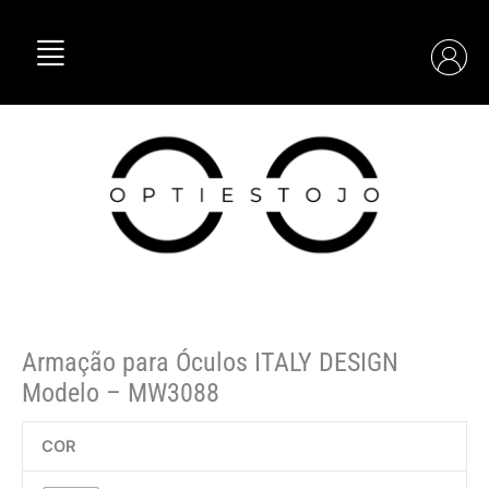
Skip
Quantidade
to
de
content
Armação
para
Óculos
ITALY
DESIGN
Modelo
–
MW3088
Armação para Óculos ITALY DESIGN
Modelo – MW3088
COR