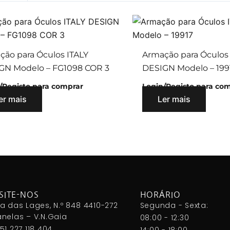
ção para Óculos ITALY
Armação para Óculos
GN Modelo – FG1098 COR 3
DESIGN Modelo – 199
/Registo para comprar
Login/Registo para co
er mais
Ler mais
SITE-NOS
HORÁRIO
a das Lages, N.º 848 4410-272
Segunda - Sexta:
nelas – V.N.Gaia
08:00 - 12:30
51 227 118 404