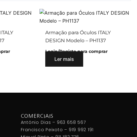
 ITALY
Armação para Óculos ITALY
17
DESIGN Modelo – PH1137
mprar
Login/Registo para comprar
Ler mais
COMERCIAIS
António Dias – 963 658 567
Francisco Peixoto – 919 992 191