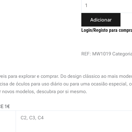
Adicionar
Login/Registo para compr
REF:
MW1019
Categori
veis para explorar e comprar. Do design clássico ao mais mode
isa de óculos para uso diário ou para uma ocasião especial, c
ir novos modelos, descubra por si mesmo.
E 1€
C2, C3, C4