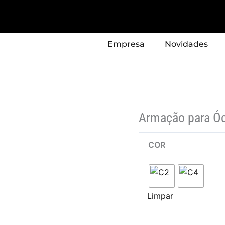
Quantidade
de
Armação
Empresa
Novidades
para
Óculos
ITALY
DESIGN
Modelo
–
Armação para Ó
MW1019
COR
Limpar