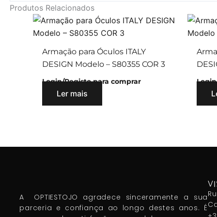
Produtos Relacionados
Armação para Óculos ITALY
Arma
DESIGN Modelo – S80355 COR 3
DESI
Login/Registo para comprar
Login
Ler mais
L
VI
Ru
A OPTIESTOJO agradece sinceramente a sua
Ca
parceria e confiança ao longo destes anos. É
+3