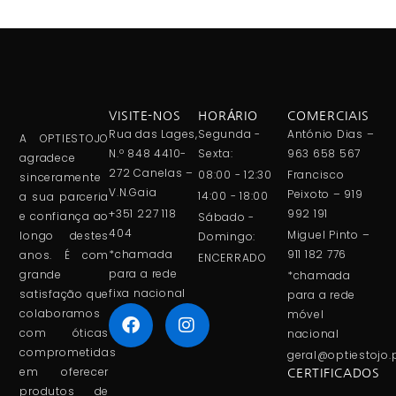
VISITE-NOS
HORÁRIO
COMERCIAIS
Rua das Lages,
Segunda -
António Dias –
A OPTIESTOJO
N.º 848 4410-
Sexta:
963 658 567
agradece
272 Canelas –
08:00 - 12:30
Francisco
sinceramente
V.N.Gaia
Peixoto – 919
14:00 - 18:00
a sua parceria
+351 227 118
992 191
e confiança ao
Sábado -
404
Miguel Pinto –
longo destes
Domingo:
*chamada
911 182 776
anos. É com
ENCERRADO
para a rede
grande
*chamada
fixa nacional
satisfação que
para a rede
colaboramos
móvel
com óticas
nacional
comprometidas
geral@optiestojo.
em oferecer
CERTIFICADOS
produtos de