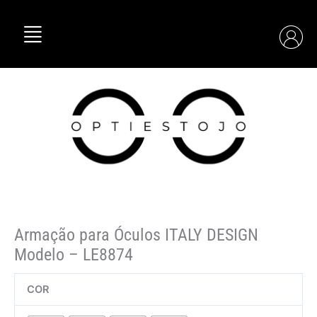
Skip
Quantidade
to
de
content
Armação
para
Óculos
ITALY
DESIGN
Modelo
–
LE8874
Armação para Óculos ITALY DESIGN
Modelo – LE8874
COR