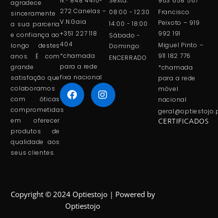
N.º 848 4410-
Sexta:
963 658 567
agradece
272 Canelas –
08:00 - 12:30
Francisco
sinceramente
V.N.Gaia
Peixoto – 919
14:00 - 18:00
a sua parceria
+351 227 118
992 191
e confiança ao
Sábado -
404
Miguel Pinto –
longo destes
Domingo:
*chamada
911 182 776
anos. É com
ENCERRADO
para a rede
grande
*chamada
fixa nacional
satisfação que
para a rede
colaboramos
móvel
com óticas
nacional
comprometidas
geral@optiestojo.
em oferecer
CERTIFICADOS
produtos de
qualidade aos
seus clientes.
Copyright © 2024 Optiestojo | Powered by
Optiestojo