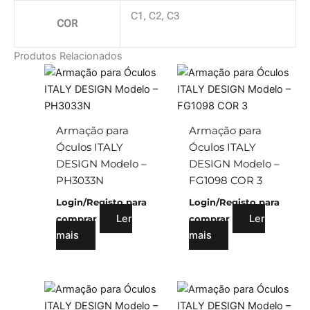
C1, C2, C3
COR
Produtos Relacionados
Armação para
Armação para
Óculos ITALY
Óculos ITALY
DESIGN Modelo –
DESIGN Modelo –
PH3033N
FG1098 COR 3
Login/Registo para
Login/Registo para
Ler
Ler
comprar
comprar
mais
mais