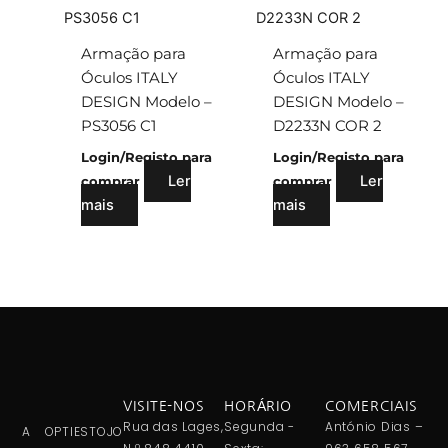
Armação para
Armação para
Óculos ITALY
Óculos ITALY
DESIGN Modelo –
DESIGN Modelo –
PS3056 C1
D2233N COR 2
Login/Registo para
Login/Registo para
Ler
Ler
comprar
comprar
mais
mais
VISITE-NOS
HORÁRIO
COMERCIAIS
Rua das Lages,
Segunda -
António Dias –
A OPTIESTOJO