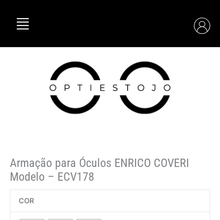
Skip
Quantidade
to
de
content
Armação
para
Óculos
ENRICO
COVERI
Modelo
–
ECV178
Armação para Óculos ENRICO COVERI
Modelo – ECV178
COR