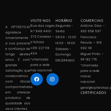
VISITE-NOS
HORÁRIO
COMERCIAIS
Rua das Lages,
Segunda -
António Dias –
A OPTIESTOJO
N.º 848 4410-
Sexta:
963 658 567
agradece
272 Canelas –
08:00 - 12:30
Francisco
sinceramente
V.N.Gaia
Peixoto – 919
14:00 - 18:00
a sua parceria
+351 227 118
992 191
e confiança ao
Sábado -
404
Miguel Pinto –
longo destes
Domingo:
*chamada
911 182 776
anos. É com
ENCERRADO
para a rede
grande
*chamada
fixa nacional
satisfação que
para a rede
colaboramos
móvel
com óticas
nacional
comprometidas
geral@optiestojo.
em oferecer
CERTIFICADOS
produtos de
qualidade aos
seus clientes.