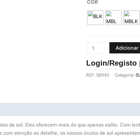
COR
Armação
de
Sol
SBK
Modelo
–
Adicionar
SB943
Login/Registo
REF:
SB943
Categoria:
S
os de sol. Eles oferecem mais do que apenas estilo. Com lente
 com atenção ao detalhe, os nossos óculos de sol apresentam 