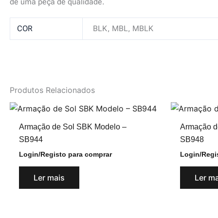
de uma peça de qualidade.
COR
BLK, MBL, MBLK
Produtos Relacionados
Armação de Sol SBK Modelo –
Armação d
SB944
SB948
Login/Registo para comprar
Login/Regi
Ler mais
Ler m